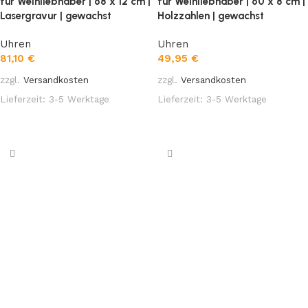
für Weinliebhaber | 68 x 12 cm |
für Weinliebhaber | 60 x 8 cm |
Lasergravur | gewachst
Holzzahlen | gewachst
Uhren
Uhren
81,10
€
49,95
€
zzgl.
Versandkosten
zzgl.
Versandkosten
Lieferzeit:
3-5 Werktage
Lieferzeit:
3-5 Werktage
In den Warenkorb
In den Warenkorb