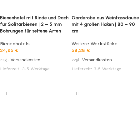
Bienenhotel mit Rinde und Dach
Garderobe aus Weinfassdaube
für Solitärbienen | 2 – 5 mm
mit 4 großen Haken | 80 – 90
Bohrungen für seltene Arten
cm
Bienenhotels
Weitere Werkstücke
24,95
€
58,28
€
zzgl.
Versandkosten
zzgl.
Versandkosten
Lieferzeit:
3-5 Werktage
Lieferzeit:
3-5 Werktage
In den Warenkorb
In den Warenkorb