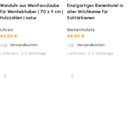
Wanduhr aus Weinfassdaube
⁣Einzigartiges Bienenhotel in
für Weinliebhaber | 70 x 9 cm |
alter Milchkanne für
Holzzahlen | natur
Solitärbienen
Uhren
Bienenhotels
63,00
€
49,95
€
zzgl.
Versandkosten
zzgl.
Versandkosten
Lieferzeit:
3-5 Werktage
Lieferzeit:
3-5 Werktage
In den Warenkorb
In den Warenkorb