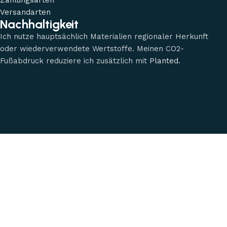
Zahlungsarten
Versandarten
Nachhaltigkeit
Ich nutze hauptsächlich Materialien regionaler Herkunft
oder wiederverwendete Wertstoffe. Meinen CO2-
Fußabdruck reduziere ich zusätzlich mit
Planted
.
Kein Mehrwertsteuerausweis, da Kleinunternehmer nach §19
(1) UStG.
© 2026 by Astgeflüster
Shop
Filter