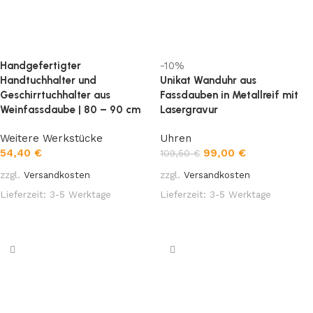
Handgefertigter
-10%
Handtuchhalter und
Unikat Wanduhr aus
Geschirrtuchhalter aus
Fassdauben in Metallreif mit
Weinfassdaube | 80 – 90 cm
Lasergravur
Weitere Werkstücke
Uhren
54,40
€
99,00
€
109,50
€
zzgl.
Versandkosten
zzgl.
Versandkosten
Lieferzeit:
3-5 Werktage
Lieferzeit:
3-5 Werktage
In den Warenkorb
In den Warenkorb