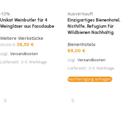
-13%
Ausverkauft
Unikat Weinbutler für 4
Einzigartiges Bienenhotel,
Weingläser aus Fassdaube
Nisthilfe, Refugium für
Wildbienen Nachhaltig
Weitere Werkstücke
28,55
€
Bienenhotels
33,00
€
89,00
€
zzgl.
Versandkosten
zzgl.
Versandkosten
Lieferzeit:
3-5 Werktage
Lieferzeit:
3-5 Werktage
In den Warenkorb
Nachfertigung anfragen.
Weiterlesen