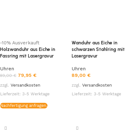
-10%
Ausverkauft
Wanduhr aus Eiche in
Holzwanduhr aus Eiche in
schwarzen Stahlring mit
Fassring mit Lasergravur
Lasergravur
Uhren
Uhren
79,95
€
89,00
€
89,00
€
zzgl.
Versandkosten
zzgl.
Versandkosten
Lieferzeit:
3-5 Werktage
Lieferzeit:
3-5 Werktage
In den Warenkorb
Nachfertigung anfragen.
Weiterlesen