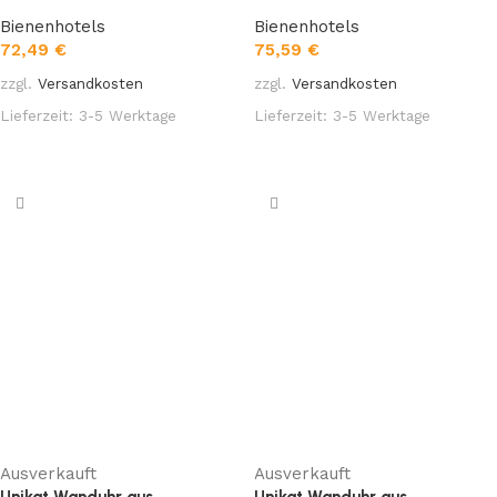
Bienenhotels
Bienenhotels
72,49
€
75,59
€
zzgl.
Versandkosten
zzgl.
Versandkosten
Lieferzeit:
3-5 Werktage
Lieferzeit:
3-5 Werktage
In den Warenkorb
In den Warenkorb
Ausverkauft
Ausverkauft
Unikat Wanduhr aus
Unikat Wanduhr aus