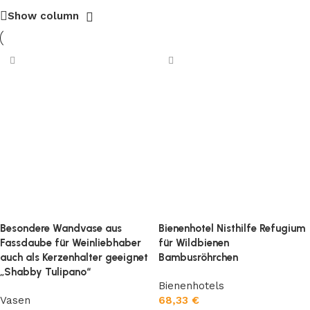
Show column
Upcycling
Viele Bestandteile einzelner Artikel bestehen aus
Upcyclingmaterialien.
Besondere Wandvase aus
Bienenhotel Nisthilfe Refugium
Fassdaube für Weinliebhaber
für Wildbienen
auch als Kerzenhalter geeignet
Bambusröhrchen
„Shabby Tulipano“
Bienenhotels
Vasen
68,33
€