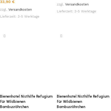
33,90
€
zzgl.
Versandkosten
zzgl.
Versandkosten
Lieferzeit:
3-5 Werktage
Lieferzeit:
3-5 Werktage
In den Warenkorb
In den Warenkorb
Bienenhotel Nisthilfe Refugium
Bienenhotel Nisthilfe Refugium
für Wildbienen
für Wildbienen
Bambusröhrchen
Bambusröhrchen